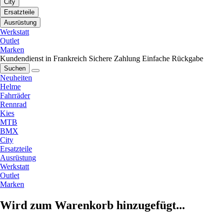
City
Ersatzteile
Ausrüstung
Werkstatt
Outlet
Marken
Kundendienst in Frankreich
Sichere Zahlung
Einfache Rückgabe
Suchen
Neuheiten
Helme
Fahrräder
Rennrad
Kies
MTB
BMX
City
Ersatzteile
Ausrüstung
Werkstatt
Outlet
Marken
Wird zum Warenkorb hinzugefügt...