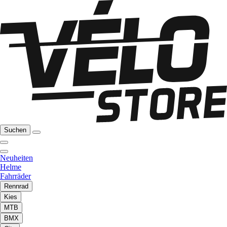
Suchen
Neuheiten
Helme
Fahrräder
Rennrad
Kies
MTB
BMX