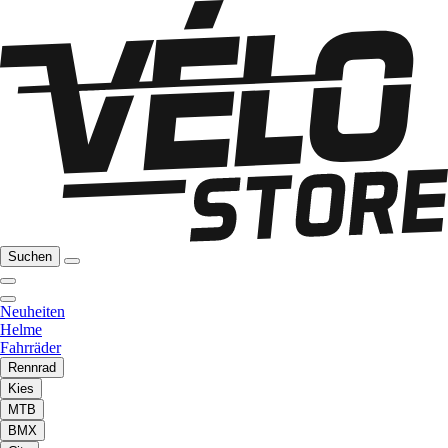
Suchen
Neuheiten
Helme
Fahrräder
Rennrad
Kies
MTB
BMX