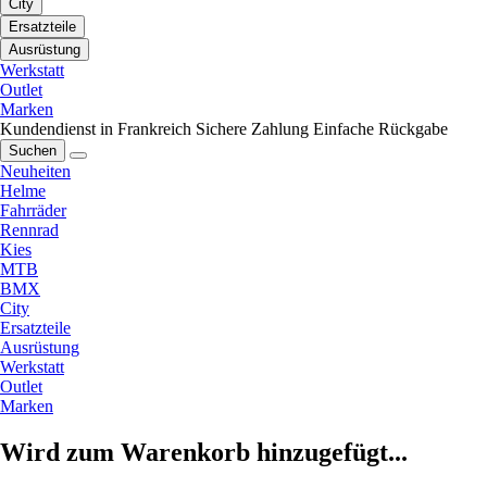
City
Ersatzteile
Ausrüstung
Werkstatt
Outlet
Marken
Kundendienst in Frankreich
Sichere Zahlung
Einfache Rückgabe
Suchen
Neuheiten
Helme
Fahrräder
Rennrad
Kies
MTB
BMX
City
Ersatzteile
Ausrüstung
Werkstatt
Outlet
Marken
Wird zum Warenkorb hinzugefügt...