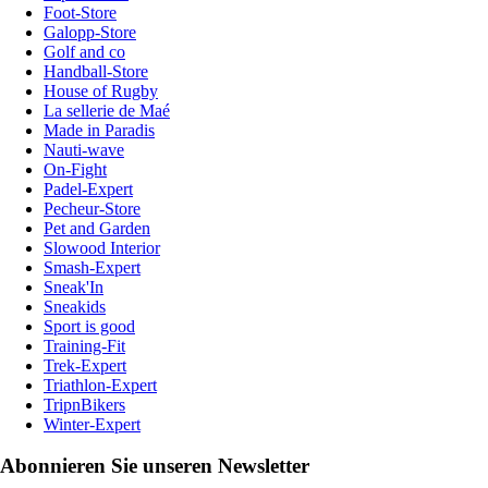
Foot-Store
Galopp-Store
Golf and co
Handball-Store
House of Rugby
La sellerie de Maé
Made in Paradis
Nauti-wave
On-Fight
Padel-Expert
Pecheur-Store
Pet and Garden
Slowood Interior
Smash-Expert
Sneak'In
Sneakids
Sport is good
Training-Fit
Trek-Expert
Triathlon-Expert
TripnBikers
Winter-Expert
Abonnieren Sie unseren Newsletter