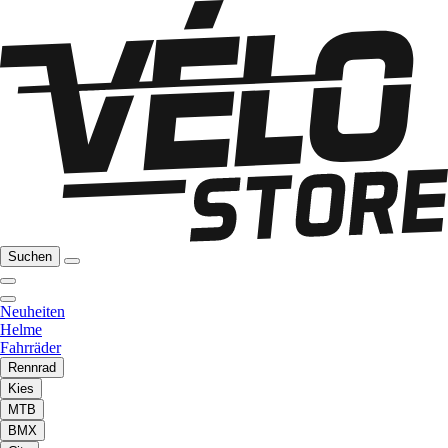
Suchen
Neuheiten
Helme
Fahrräder
Rennrad
Kies
MTB
BMX