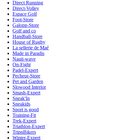
Direct Running
Direct-Volley
Espace Golf
Foot-Store
Galopp-Store
Golf and co
Handball-Store
House of Rugby
La sellerie de Maé
Made in Paradis
Nauti-wave
On-Fight
Padel-Expert
Pecheur-Store
Pet and Garden
Slowood Interior
Smash-Expert
Sneak'In
Sneakids
Sport is good
Training-Fit
Trek-Expert
Triathlon-Expert
TripnBikers
Winter-Expert