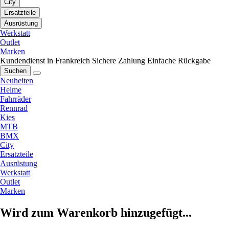
City
Ersatzteile
Ausrüstung
Werkstatt
Outlet
Marken
Kundendienst in Frankreich
Sichere Zahlung
Einfache Rückgabe
Suchen
Neuheiten
Helme
Fahrräder
Rennrad
Kies
MTB
BMX
City
Ersatzteile
Ausrüstung
Werkstatt
Outlet
Marken
Wird zum Warenkorb hinzugefügt...