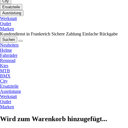
City
Ersatzteile
Ausrüstung
Werkstatt
Outlet
Marken
Kundendienst in Frankreich
Sichere Zahlung
Einfache Rückgabe
Suchen
Neuheiten
Helme
Fahrräder
Rennrad
Kies
MTB
BMX
City
Ersatzteile
Ausrüstung
Werkstatt
Outlet
Marken
Wird zum Warenkorb hinzugefügt...