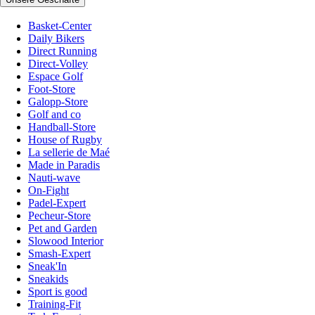
Basket-Center
Daily Bikers
Direct Running
Direct-Volley
Espace Golf
Foot-Store
Galopp-Store
Golf and co
Handball-Store
House of Rugby
La sellerie de Maé
Made in Paradis
Nauti-wave
On-Fight
Padel-Expert
Pecheur-Store
Pet and Garden
Slowood Interior
Smash-Expert
Sneak'In
Sneakids
Sport is good
Training-Fit