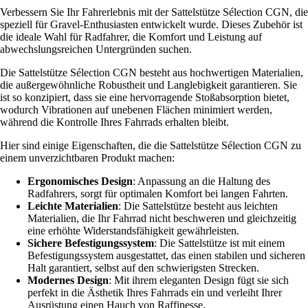
Verbessern Sie Ihr Fahrerlebnis mit der Sattelstütze Sélection CGN, die
speziell für Gravel-Enthusiasten entwickelt wurde. Dieses Zubehör ist
die ideale Wahl für Radfahrer, die Komfort und Leistung auf
abwechslungsreichen Untergründen suchen.
Die Sattelstütze Sélection CGN besteht aus hochwertigen Materialien,
die außergewöhnliche Robustheit und Langlebigkeit garantieren. Sie
ist so konzipiert, dass sie eine hervorragende Stoßabsorption bietet,
wodurch Vibrationen auf unebenen Flächen minimiert werden,
während die Kontrolle Ihres Fahrrads erhalten bleibt.
Hier sind einige Eigenschaften, die die Sattelstütze Sélection CGN zu
einem unverzichtbaren Produkt machen:
Ergonomisches Design
: Anpassung an die Haltung des
Radfahrers, sorgt für optimalen Komfort bei langen Fahrten.
Leichte Materialien
: Die Sattelstütze besteht aus leichten
Materialien, die Ihr Fahrrad nicht beschweren und gleichzeitig
eine erhöhte Widerstandsfähigkeit gewährleisten.
Sichere Befestigungssystem
: Die Sattelstütze ist mit einem
Befestigungssystem ausgestattet, das einen stabilen und sicheren
Halt garantiert, selbst auf den schwierigsten Strecken.
Modernes Design
: Mit ihrem eleganten Design fügt sie sich
perfekt in die Ästhetik Ihres Fahrrads ein und verleiht Ihrer
Ausrüstung einen Hauch von Raffinesse.