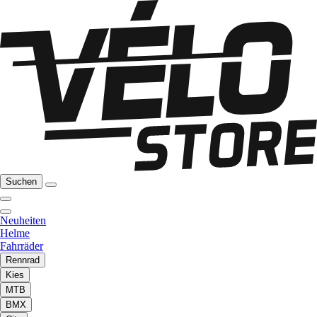
Suchen
Neuheiten
Helme
Fahrräder
Rennrad
Kies
MTB
BMX