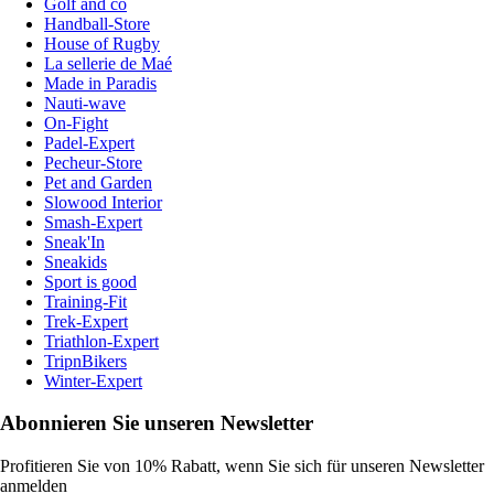
Golf and co
Handball-Store
House of Rugby
La sellerie de Maé
Made in Paradis
Nauti-wave
On-Fight
Padel-Expert
Pecheur-Store
Pet and Garden
Slowood Interior
Smash-Expert
Sneak'In
Sneakids
Sport is good
Training-Fit
Trek-Expert
Triathlon-Expert
TripnBikers
Winter-Expert
Abonnieren Sie unseren Newsletter
Profitieren Sie von 10% Rabatt, wenn Sie sich für unseren Newsletter
anmelden