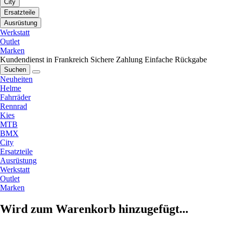
City
Ersatzteile
Ausrüstung
Werkstatt
Outlet
Marken
Kundendienst in Frankreich
Sichere Zahlung
Einfache Rückgabe
Suchen
Neuheiten
Helme
Fahrräder
Rennrad
Kies
MTB
BMX
City
Ersatzteile
Ausrüstung
Werkstatt
Outlet
Marken
Wird zum Warenkorb hinzugefügt...