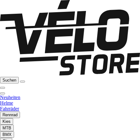
Suchen
Neuheiten
Helme
Fahrräder
Rennrad
Kies
MTB
BMX