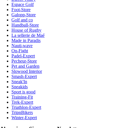
Espace Golf
Foot-Store
Galopp-Store
Golf and co
Handball-Store
House of Rugby
La sellerie de Maé
Made in Paradis
Nauti-wave
On-Fight
Padel-Expert
Pecheur-Store
Pet and Garden
Slowood Interior
Smash-Expert
Sneak'In
Sneakids
Sport is good
Training-Fit
Trek-Expert
Triathlon-Expert
TripnBikers
Winter-Expert