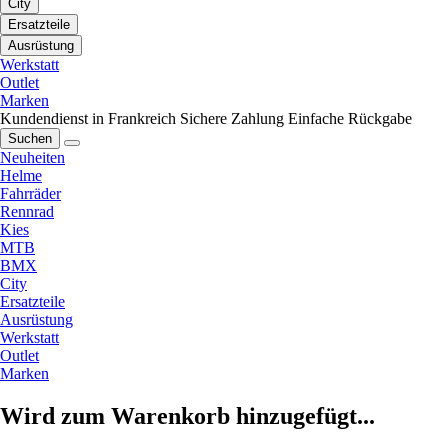
City
Ersatzteile
Ausrüstung
Werkstatt
Outlet
Marken
Kundendienst in Frankreich
Sichere Zahlung
Einfache Rückgabe
Suchen
Neuheiten
Helme
Fahrräder
Rennrad
Kies
MTB
BMX
City
Ersatzteile
Ausrüstung
Werkstatt
Outlet
Marken
Wird zum Warenkorb hinzugefügt...