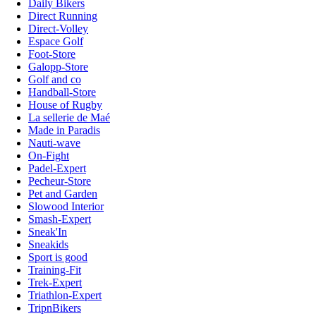
Daily Bikers
Direct Running
Direct-Volley
Espace Golf
Foot-Store
Galopp-Store
Golf and co
Handball-Store
House of Rugby
La sellerie de Maé
Made in Paradis
Nauti-wave
On-Fight
Padel-Expert
Pecheur-Store
Pet and Garden
Slowood Interior
Smash-Expert
Sneak'In
Sneakids
Sport is good
Training-Fit
Trek-Expert
Triathlon-Expert
TripnBikers