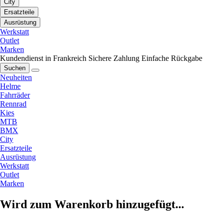
City
Ersatzteile
Ausrüstung
Werkstatt
Outlet
Marken
Kundendienst in Frankreich
Sichere Zahlung
Einfache Rückgabe
Suchen
Neuheiten
Helme
Fahrräder
Rennrad
Kies
MTB
BMX
City
Ersatzteile
Ausrüstung
Werkstatt
Outlet
Marken
Wird zum Warenkorb hinzugefügt...