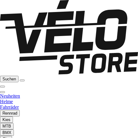
Suchen
Neuheiten
Helme
Fahrräder
Rennrad
Kies
MTB
BMX