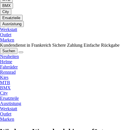
BMX
City
Ersatzteile
Ausrüstung
Werkstatt
Outlet
Marken
Kundendienst in Frankreich
Sichere Zahlung
Einfache Rückgabe
Suchen
Neuheiten
Helme
Fahrräder
Rennrad
Kies
MTB
BMX
City
Ersatzteile
Ausrüstung
Werkstatt
Outlet
Marken