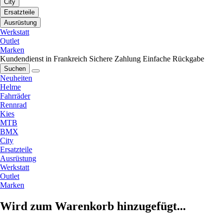
City
Ersatzteile
Ausrüstung
Werkstatt
Outlet
Marken
Kundendienst in Frankreich
Sichere Zahlung
Einfache Rückgabe
Suchen
Neuheiten
Helme
Fahrräder
Rennrad
Kies
MTB
BMX
City
Ersatzteile
Ausrüstung
Werkstatt
Outlet
Marken
Wird zum Warenkorb hinzugefügt...