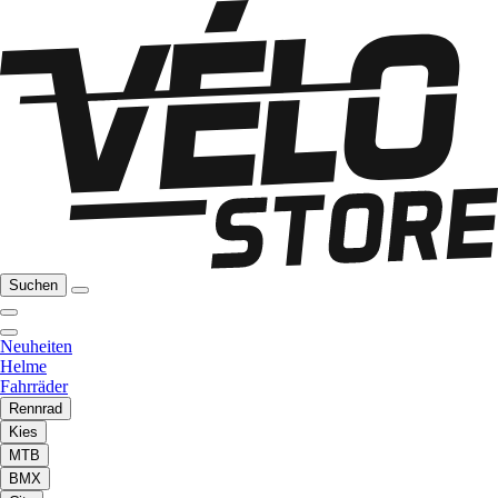
Suchen
Neuheiten
Helme
Fahrräder
Rennrad
Kies
MTB
BMX