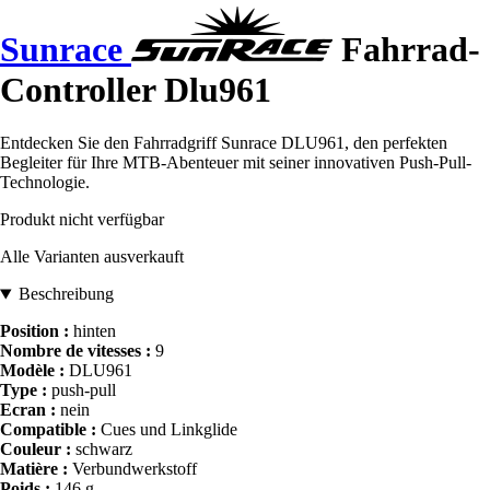
Sunrace
Fahrrad-
Controller Dlu961
Entdecken Sie den Fahrradgriff Sunrace DLU961, den perfekten
Begleiter für Ihre MTB-Abenteuer mit seiner innovativen Push-Pull-
Technologie.
Produkt nicht verfügbar
Alle Varianten ausverkauft
Beschreibung
Position :
hinten
Nombre de vitesses :
9
Modèle :
DLU961
Type :
push-pull
Ecran :
nein
Compatible :
Cues und Linkglide
Couleur :
schwarz
Matière :
Verbundwerkstoff
Poids :
146 g