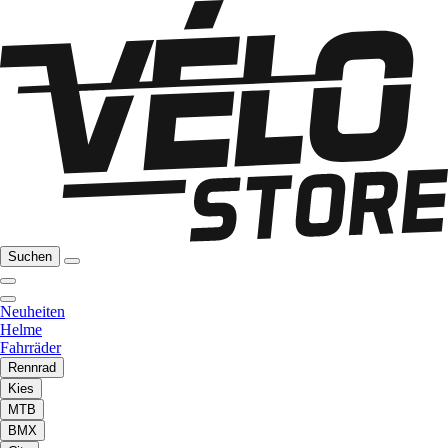
Suchen
Neuheiten
Helme
Fahrräder
Rennrad
Kies
MTB
BMX