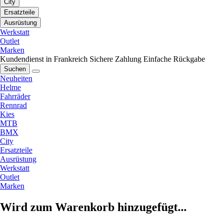
City
Ersatzteile
Ausrüstung
Werkstatt
Outlet
Marken
Kundendienst in Frankreich
Sichere Zahlung
Einfache Rückgabe
Suchen
Neuheiten
Helme
Fahrräder
Rennrad
Kies
MTB
BMX
City
Ersatzteile
Ausrüstung
Werkstatt
Outlet
Marken
Wird zum Warenkorb hinzugefügt...