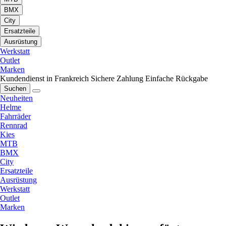
BMX
City
Ersatzteile
Ausrüstung
Werkstatt
Outlet
Marken
Kundendienst in Frankreich
Sichere Zahlung
Einfache Rückgabe
Suchen
Neuheiten
Helme
Fahrräder
Rennrad
Kies
MTB
BMX
City
Ersatzteile
Ausrüstung
Werkstatt
Outlet
Marken