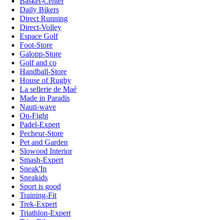
Basket-Center
Daily Bikers
Direct Running
Direct-Volley
Espace Golf
Foot-Store
Galopp-Store
Golf and co
Handball-Store
House of Rugby
La sellerie de Maé
Made in Paradis
Nauti-wave
On-Fight
Padel-Expert
Pecheur-Store
Pet and Garden
Slowood Interior
Smash-Expert
Sneak'In
Sneakids
Sport is good
Training-Fit
Trek-Expert
Triathlon-Expert