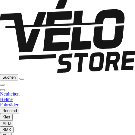
Suchen
Neuheiten
Helme
Fahrräder
Rennrad
Kies
MTB
BMX