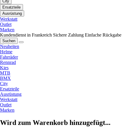
City
Ersatzteile
Ausrüstung
Werkstatt
Outlet
Marken
Kundendienst in Frankreich
Sichere Zahlung
Einfache Rückgabe
Suchen
Neuheiten
Helme
Fahrräder
Rennrad
Kies
MTB
BMX
City
Ersatzteile
Ausrüstung
Werkstatt
Outlet
Marken
Wird zum Warenkorb hinzugefügt...