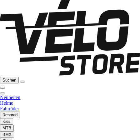
Suchen
Neuheiten
Helme
Fahrräder
Rennrad
Kies
MTB
BMX