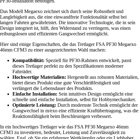
PF30-Installation benötigen.
Das Modell Megaexo zeichnet sich durch seine Robustheit und
Langlebigkeit aus, die eine einwandfreie Funktionalität selbst bei
langen Fahrten gewährleistet. Die innovative Technologie, die in sein
Design integriert ist, hilft, den Widerstand zu verringern, was einen
reibungslosen und effizienten Gangwechsel ermöglicht.
Hier sind einige Eigenschaften, die das Tretlager FSA PF30 Megaexo
46mm CFM3 zu einer ausgezeichneten Wahl machen:
Kompatibilität:
Speziell für PF30-Rahmen entwickelt, passt
dieses Tretlager perfekt zu den Spezifikationen moderner
Fahrräder.
Hochwertige Materialien:
Hergestellt aus robusten Materialien,
bietet dieses Produkt eine gute Verschleißfestigkeit und
verlängert die Lebensdauer des Produkts.
Einfache Installation:
Sein intuitives Design ermöglicht eine
schnelle und einfache Installation, selbst für Hobbymechaniker.
Optimierte Leistung:
Durch modernste Technik ermöglicht der
Gangwechsel in m/exo eine effiziente Kraftübertragung, was die
Reaktionsfähigkeit beim Beschleunigen verbessert.
In ein hochwertiges Tretlager wie das FSA PF30 Megaexo 46mm
CFM3 zu investieren, bedeutet, Leistung und Zuverlässigkeit zu
wählen. Egal, ob Sie ein erfahrener Wettkämpfer oder ein Liebhaber