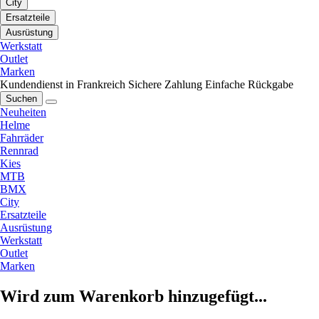
City
Ersatzteile
Ausrüstung
Werkstatt
Outlet
Marken
Kundendienst in Frankreich
Sichere Zahlung
Einfache Rückgabe
Suchen
Neuheiten
Helme
Fahrräder
Rennrad
Kies
MTB
BMX
City
Ersatzteile
Ausrüstung
Werkstatt
Outlet
Marken
Wird zum Warenkorb hinzugefügt...