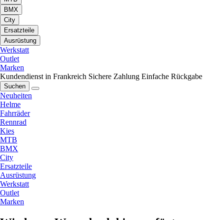
BMX
City
Ersatzteile
Ausrüstung
Werkstatt
Outlet
Marken
Kundendienst in Frankreich
Sichere Zahlung
Einfache Rückgabe
Suchen
Neuheiten
Helme
Fahrräder
Rennrad
Kies
MTB
BMX
City
Ersatzteile
Ausrüstung
Werkstatt
Outlet
Marken