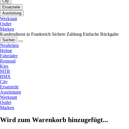
City
Ersatzteile
Ausrüstung
Werkstatt
Outlet
Marken
Kundendienst in Frankreich
Sichere Zahlung
Einfache Rückgabe
Suchen
Neuheiten
Helme
Fahrräder
Rennrad
Kies
MTB
BMX
City
Ersatzteile
Ausrüstung
Werkstatt
Outlet
Marken
Wird zum Warenkorb hinzugefügt...