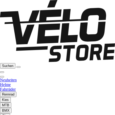
Suchen
Neuheiten
Helme
Fahrräder
Rennrad
Kies
MTB
BMX