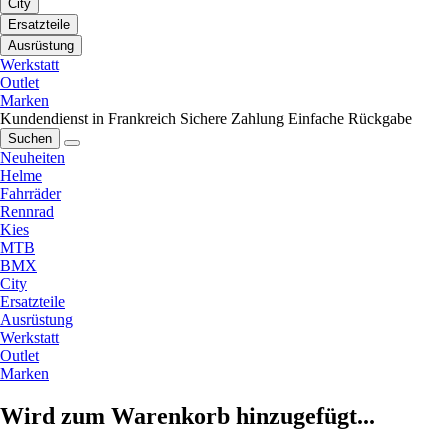
City
Ersatzteile
Ausrüstung
Werkstatt
Outlet
Marken
Kundendienst in Frankreich
Sichere Zahlung
Einfache Rückgabe
Suchen
Neuheiten
Helme
Fahrräder
Rennrad
Kies
MTB
BMX
City
Ersatzteile
Ausrüstung
Werkstatt
Outlet
Marken
Wird zum Warenkorb hinzugefügt...