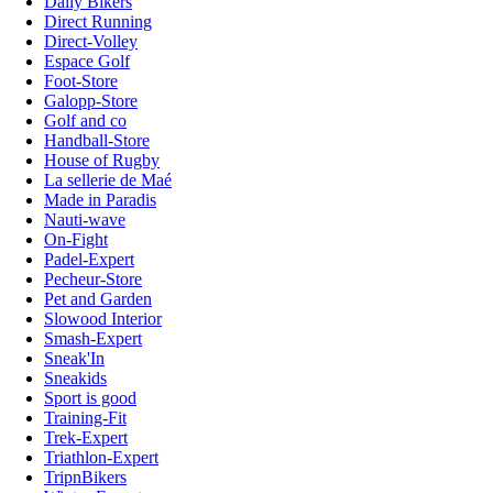
Daily Bikers
Direct Running
Direct-Volley
Espace Golf
Foot-Store
Galopp-Store
Golf and co
Handball-Store
House of Rugby
La sellerie de Maé
Made in Paradis
Nauti-wave
On-Fight
Padel-Expert
Pecheur-Store
Pet and Garden
Slowood Interior
Smash-Expert
Sneak'In
Sneakids
Sport is good
Training-Fit
Trek-Expert
Triathlon-Expert
TripnBikers