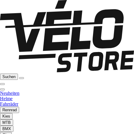
Suchen
Neuheiten
Helme
Fahrräder
Rennrad
Kies
MTB
BMX