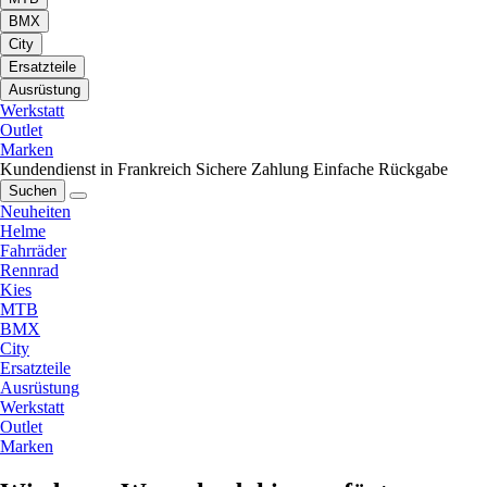
BMX
City
Ersatzteile
Ausrüstung
Werkstatt
Outlet
Marken
Kundendienst in Frankreich
Sichere Zahlung
Einfache Rückgabe
Suchen
Neuheiten
Helme
Fahrräder
Rennrad
Kies
MTB
BMX
City
Ersatzteile
Ausrüstung
Werkstatt
Outlet
Marken