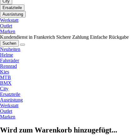
City
Ersatzteile
Ausrüstung
Werkstatt
Outlet
Marken
Kundendienst in Frankreich
Sichere Zahlung
Einfache Rückgabe
Suchen
Neuheiten
Helme
Fahrräder
Rennrad
Kies
MTB
BMX
City
Ersatzteile
Ausrüstung
Werkstatt
Outlet
Marken
Wird zum Warenkorb hinzugefügt...