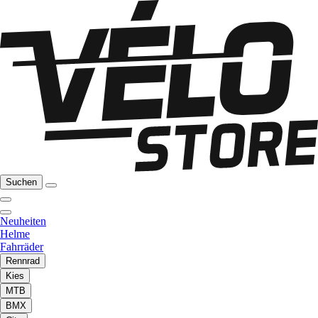
Suchen
Neuheiten
Helme
Fahrräder
Rennrad
Kies
MTB
BMX