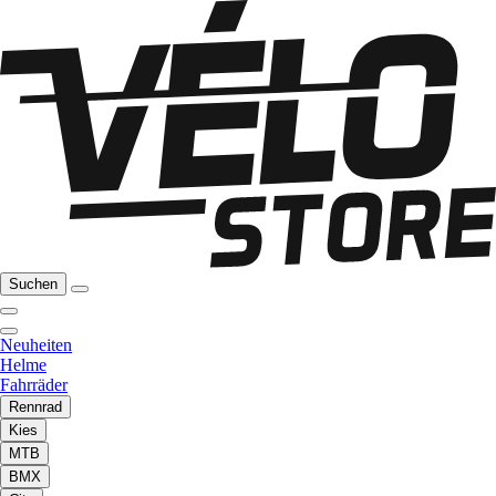
Suchen
Neuheiten
Helme
Fahrräder
Rennrad
Kies
MTB
BMX