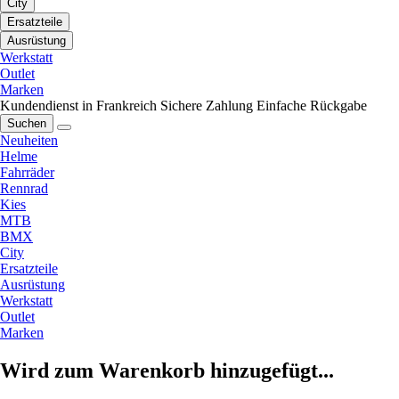
City
Ersatzteile
Ausrüstung
Werkstatt
Outlet
Marken
Kundendienst in Frankreich
Sichere Zahlung
Einfache Rückgabe
Suchen
Neuheiten
Helme
Fahrräder
Rennrad
Kies
MTB
BMX
City
Ersatzteile
Ausrüstung
Werkstatt
Outlet
Marken
Wird zum Warenkorb hinzugefügt...