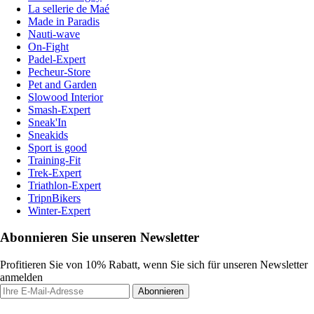
La sellerie de Maé
Made in Paradis
Nauti-wave
On-Fight
Padel-Expert
Pecheur-Store
Pet and Garden
Slowood Interior
Smash-Expert
Sneak'In
Sneakids
Sport is good
Training-Fit
Trek-Expert
Triathlon-Expert
TripnBikers
Winter-Expert
Abonnieren Sie unseren Newsletter
Profitieren Sie von 10% Rabatt, wenn Sie sich für unseren Newsletter
anmelden
Abonnieren