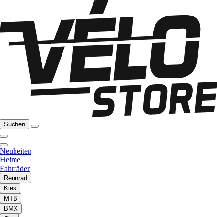
Suchen
Neuheiten
Helme
Fahrräder
Rennrad
Kies
MTB
BMX