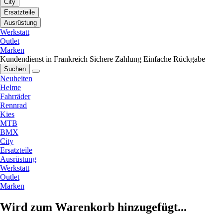
City
Ersatzteile
Ausrüstung
Werkstatt
Outlet
Marken
Kundendienst in Frankreich
Sichere Zahlung
Einfache Rückgabe
Suchen
Neuheiten
Helme
Fahrräder
Rennrad
Kies
MTB
BMX
City
Ersatzteile
Ausrüstung
Werkstatt
Outlet
Marken
Wird zum Warenkorb hinzugefügt...