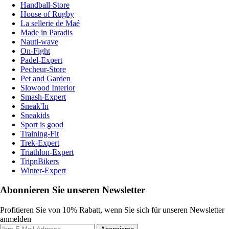
Handball-Store
House of Rugby
La sellerie de Maé
Made in Paradis
Nauti-wave
On-Fight
Padel-Expert
Pecheur-Store
Pet and Garden
Slowood Interior
Smash-Expert
Sneak'In
Sneakids
Sport is good
Training-Fit
Trek-Expert
Triathlon-Expert
TripnBikers
Winter-Expert
Abonnieren Sie unseren Newsletter
Profitieren Sie von 10% Rabatt, wenn Sie sich für unseren Newsletter
anmelden