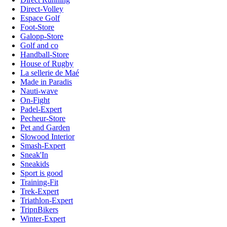
Direct-Volley
Espace Golf
Foot-Store
Galopp-Store
Golf and co
Handball-Store
House of Rugby
La sellerie de Maé
Made in Paradis
Nauti-wave
On-Fight
Padel-Expert
Pecheur-Store
Pet and Garden
Slowood Interior
Smash-Expert
Sneak'In
Sneakids
Sport is good
Training-Fit
Trek-Expert
Triathlon-Expert
TripnBikers
Winter-Expert