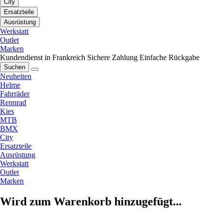
City
Ersatzteile
Ausrüstung
Werkstatt
Outlet
Marken
Kundendienst in Frankreich
Sichere Zahlung
Einfache Rückgabe
Suchen
Neuheiten
Helme
Fahrräder
Rennrad
Kies
MTB
BMX
City
Ersatzteile
Ausrüstung
Werkstatt
Outlet
Marken
Wird zum Warenkorb hinzugefügt...