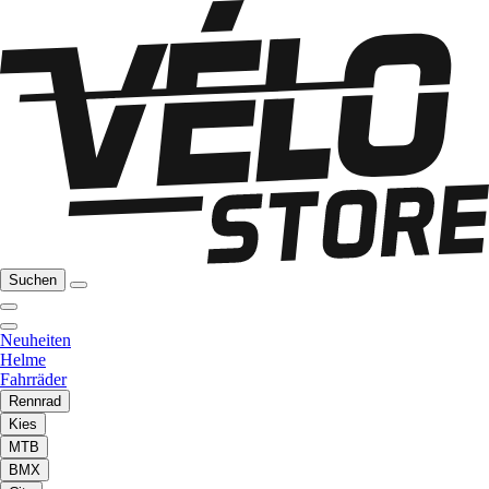
Suchen
Neuheiten
Helme
Fahrräder
Rennrad
Kies
MTB
BMX