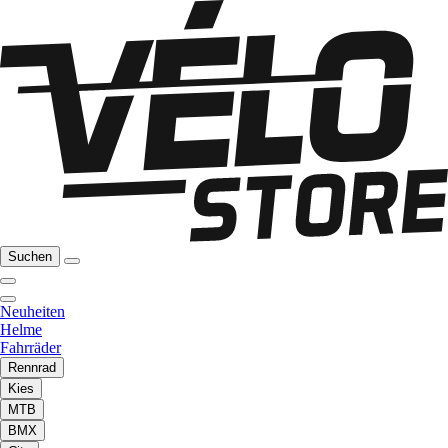
Suchen
Neuheiten
Helme
Fahrräder
Rennrad
Kies
MTB
BMX