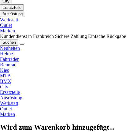
City
Ersatzteile
Ausrüstung
Werkstatt
Outlet
Marken
Kundendienst in Frankreich
Sichere Zahlung
Einfache Rückgabe
Suchen
Neuheiten
Helme
Fahrräder
Rennrad
Kies
MTB
BMX
City
Ersatzteile
Ausrüstung
Werkstatt
Outlet
Marken
Wird zum Warenkorb hinzugefügt...