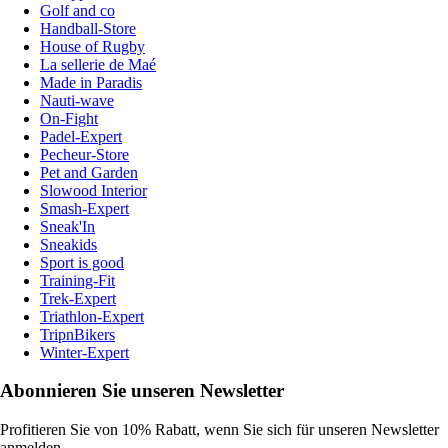
Golf and co
Handball-Store
House of Rugby
La sellerie de Maé
Made in Paradis
Nauti-wave
On-Fight
Padel-Expert
Pecheur-Store
Pet and Garden
Slowood Interior
Smash-Expert
Sneak'In
Sneakids
Sport is good
Training-Fit
Trek-Expert
Triathlon-Expert
TripnBikers
Winter-Expert
Abonnieren Sie unseren Newsletter
Profitieren Sie von 10% Rabatt, wenn Sie sich für unseren Newsletter
anmelden