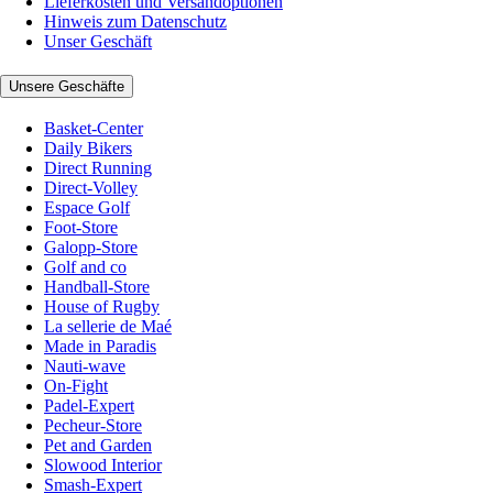
Lieferkosten und Versandoptionen
Hinweis zum Datenschutz
Unser Geschäft
Unsere Geschäfte
Basket-Center
Daily Bikers
Direct Running
Direct-Volley
Espace Golf
Foot-Store
Galopp-Store
Golf and co
Handball-Store
House of Rugby
La sellerie de Maé
Made in Paradis
Nauti-wave
On-Fight
Padel-Expert
Pecheur-Store
Pet and Garden
Slowood Interior
Smash-Expert