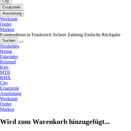
City
Ersatzteile
Ausrüstung
Werkstatt
Outlet
Marken
Kundendienst in Frankreich
Sichere Zahlung
Einfache Rückgabe
Suchen
Neuheiten
Helme
Fahrräder
Rennrad
Kies
MTB
BMX
City
Ersatzteile
Ausrüstung
Werkstatt
Outlet
Marken
Wird zum Warenkorb hinzugefügt...