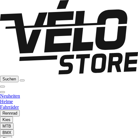
Suchen
Neuheiten
Helme
Fahrräder
Rennrad
Kies
MTB
BMX