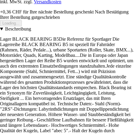
inkl. MwSt. zzgl.
Versandkosten
+0,36 CHF
für Ihre nächste Bestellung geschenkt
Nach Bestätigung
Ihrer Bestellung gutgeschrieben
Loading...
Beschreibung
Lager BLACK BEARING B5Die Referenz für Sportlager Die
Lagerreihe BLACK BEARING B5 ist speziell für Fahrräder
(Rahmen, Räder, Pedale...), urbane Sportarten (Roller, Skate, BMX...),
Motorräder, Quads, Karting, Modellbau....Die in Europa oder Japan
hergestellten Lager der Reihe B5 wurden entwickelt und optimiert, um
auch den extremsten Einsatzbedingungen standzuhalten.Jede einzelne
Komponente (Stahl, Schmiermittel, Fett...) wird mit Präzision
ausgewählt und zusammengesetzt. Eine ständige Qualitätskontrolle
während des gesamten Produktionsprozesses gewährleistet, dass die
Lager den höchsten Qualitätsstandards entsprechen. Black Bearing ist
ein Synonym für Zuverlässigkeit, Leichtgängigkeit, Leistung,
Steifigkeit ... Ein hervorragendes Ersatzlager, das mit Ihren
Originallagern kompatibel ist. Technische Daten:- Stahl (Norm)-
"2RS"-Dichtungen: Labyrinthdichtungen mit Doppellippendichtung
der neuesten Generation. Höhere Wasser- und Staubbeständigkeit bei
geringer Reibung.- Geschliffene Laufbahnen für bessere Fließfähigkeit
und längere Lebensdauer.- Hochwertiges Schmiermittel.- Hohe
Qualität der Kugeln, Label "abec 5".- Halt der Kugeln durch