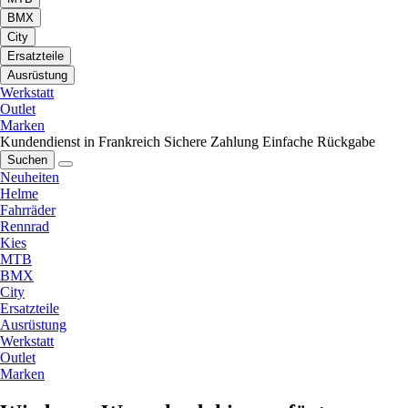
BMX
City
Ersatzteile
Ausrüstung
Werkstatt
Outlet
Marken
Kundendienst in Frankreich
Sichere Zahlung
Einfache Rückgabe
Suchen
Neuheiten
Helme
Fahrräder
Rennrad
Kies
MTB
BMX
City
Ersatzteile
Ausrüstung
Werkstatt
Outlet
Marken