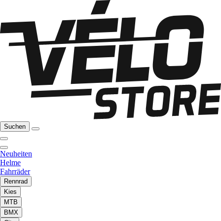
Suchen
Neuheiten
Helme
Fahrräder
Rennrad
Kies
MTB
BMX