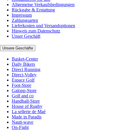
Allgemeine Verkaufsbedingungen
Rückgabe & Erstattung
Impressum
Zahlungsarten
Lieferkosten und Versandoptionen
Hinweis zum Datenschutz
Unser Geschäft
Unsere Geschäfte
Basket-Center
Daily Bikers
Direct Running
Direct-Volley
Espace Golf
Foot-Store
Galopp-Store
Golf and co
Handball-Store
House of Rugby
La sellerie de Maé
Made in Paradis
Nauti-wave
On-Fight