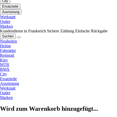
City
Ersatzteile
Ausrüstung
Werkstatt
Outlet
Marken
Kundendienst in Frankreich
Sichere Zahlung
Einfache Rückgabe
Suchen
Neuheiten
Helme
Fahrräder
Rennrad
Kies
MTB
BMX
City
Ersatzteile
Ausrüstung
Werkstatt
Outlet
Marken
Wird zum Warenkorb hinzugefügt...