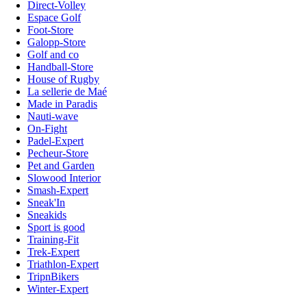
Direct-Volley
Espace Golf
Foot-Store
Galopp-Store
Golf and co
Handball-Store
House of Rugby
La sellerie de Maé
Made in Paradis
Nauti-wave
On-Fight
Padel-Expert
Pecheur-Store
Pet and Garden
Slowood Interior
Smash-Expert
Sneak'In
Sneakids
Sport is good
Training-Fit
Trek-Expert
Triathlon-Expert
TripnBikers
Winter-Expert