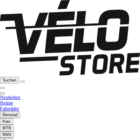
Suchen
Neuheiten
Helme
Fahrräder
Rennrad
Kies
MTB
BMX