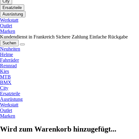
City
Ersatzteile
Ausrüstung
Werkstatt
Outlet
Marken
Kundendienst in Frankreich
Sichere Zahlung
Einfache Rückgabe
Suchen
Neuheiten
Helme
Fahrräder
Rennrad
Kies
MTB
BMX
City
Ersatzteile
Ausrüstung
Werkstatt
Outlet
Marken
Wird zum Warenkorb hinzugefügt...