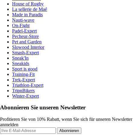
House of Rugby
La sellerie de Maé
Made in Paradis
Nauti-wave
On-Fight
Padel-Expert
Pecheur-Store
Pet and Garden
Slowood Interior
Smash-Expert
Sneak'In
Sneakids
Sport is good
Training-Fit
Trek-Expert
Triathlon-Expert
TripnBikers
Winter-Expert
Abonnieren Sie unseren Newsletter
Profitieren Sie von 10% Rabatt, wenn Sie sich für unseren Newsletter
anmelden
Abonnieren