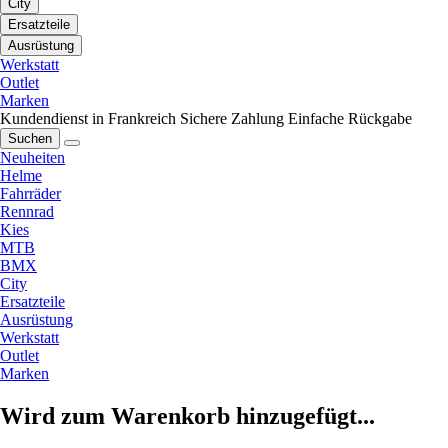
City
Ersatzteile
Ausrüstung
Werkstatt
Outlet
Marken
Kundendienst in Frankreich
Sichere Zahlung
Einfache Rückgabe
Suchen
Neuheiten
Helme
Fahrräder
Rennrad
Kies
MTB
BMX
City
Ersatzteile
Ausrüstung
Werkstatt
Outlet
Marken
Wird zum Warenkorb hinzugefügt...