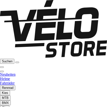
Suchen
Neuheiten
Helme
Fahrräder
Rennrad
Kies
MTB
BMX