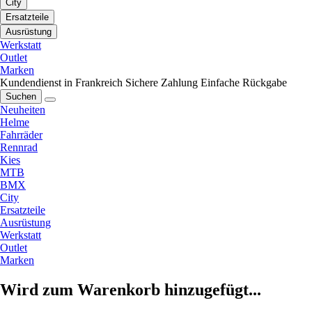
City
Ersatzteile
Ausrüstung
Werkstatt
Outlet
Marken
Kundendienst in Frankreich
Sichere Zahlung
Einfache Rückgabe
Suchen
Neuheiten
Helme
Fahrräder
Rennrad
Kies
MTB
BMX
City
Ersatzteile
Ausrüstung
Werkstatt
Outlet
Marken
Wird zum Warenkorb hinzugefügt...