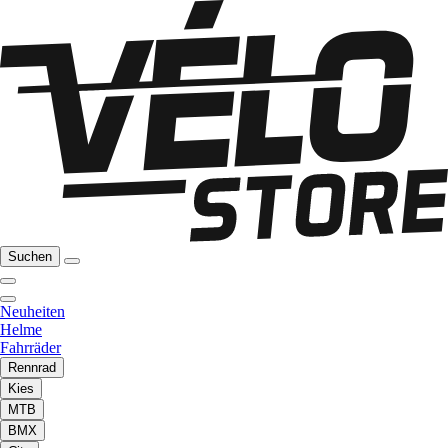
Suchen
Neuheiten
Helme
Fahrräder
Rennrad
Kies
MTB
BMX