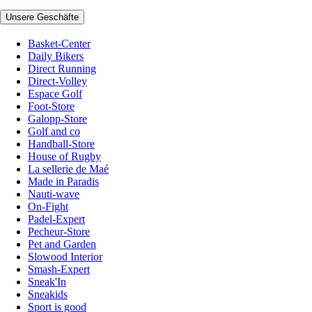
Unsere Geschäfte
Basket-Center
Daily Bikers
Direct Running
Direct-Volley
Espace Golf
Foot-Store
Galopp-Store
Golf and co
Handball-Store
House of Rugby
La sellerie de Maé
Made in Paradis
Nauti-wave
On-Fight
Padel-Expert
Pecheur-Store
Pet and Garden
Slowood Interior
Smash-Expert
Sneak'In
Sneakids
Sport is good