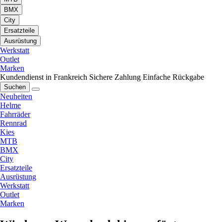
BMX
City
Ersatzteile
Ausrüstung
Werkstatt
Outlet
Marken
Kundendienst in Frankreich
Sichere Zahlung
Einfache Rückgabe
Suchen
Neuheiten
Helme
Fahrräder
Rennrad
Kies
MTB
BMX
City
Ersatzteile
Ausrüstung
Werkstatt
Outlet
Marken