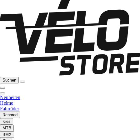
Suchen
Neuheiten
Helme
Fahrräder
Rennrad
Kies
MTB
BMX