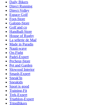
Daily Bikers
Direct Running
Direct-Volley
Espace Golf
Foot-Store
Galopp-Store
Golf and co
Handball-Store
House of Rugby
La sellerie de Maé
Made in Paradis
Nauti-wave
On-Fight
Padel-Expert
Pecheur-Store
Pet and Garden
Slowood Interior
Smash-Expert
Sneak'In
Sneakids
Sport is good
Training-Fit
Trek-Expert
Triathlon-Expert
TripnBikers