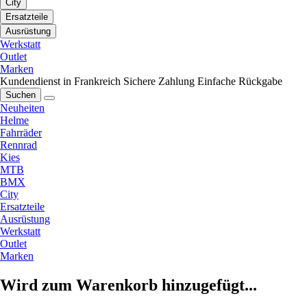
City
Ersatzteile
Ausrüstung
Werkstatt
Outlet
Marken
Kundendienst in Frankreich
Sichere Zahlung
Einfache Rückgabe
Suchen
Neuheiten
Helme
Fahrräder
Rennrad
Kies
MTB
BMX
City
Ersatzteile
Ausrüstung
Werkstatt
Outlet
Marken
Wird zum Warenkorb hinzugefügt...