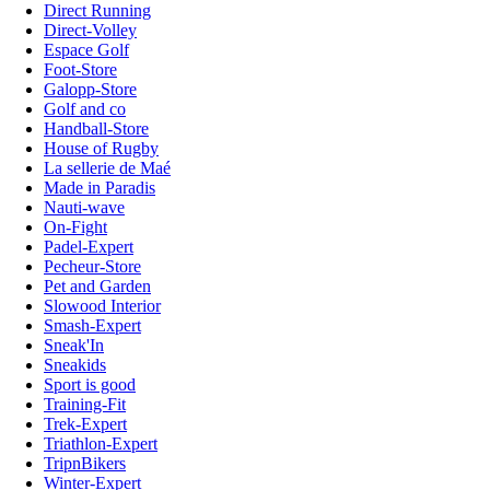
Direct Running
Direct-Volley
Espace Golf
Foot-Store
Galopp-Store
Golf and co
Handball-Store
House of Rugby
La sellerie de Maé
Made in Paradis
Nauti-wave
On-Fight
Padel-Expert
Pecheur-Store
Pet and Garden
Slowood Interior
Smash-Expert
Sneak'In
Sneakids
Sport is good
Training-Fit
Trek-Expert
Triathlon-Expert
TripnBikers
Winter-Expert