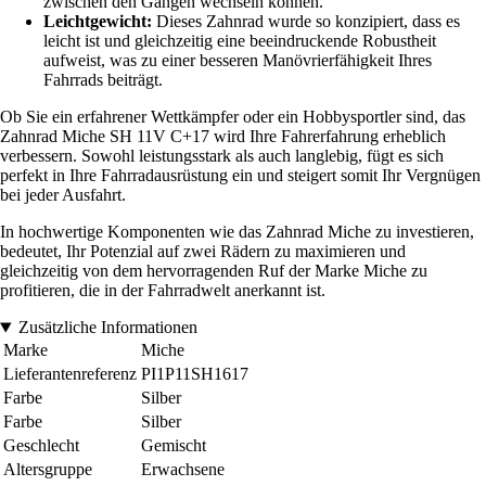
zwischen den Gängen wechseln können.
Leichtgewicht:
Dieses Zahnrad wurde so konzipiert, dass es
leicht ist und gleichzeitig eine beeindruckende Robustheit
aufweist, was zu einer besseren Manövrierfähigkeit Ihres
Fahrrads beiträgt.
Ob Sie ein erfahrener Wettkämpfer oder ein Hobbysportler sind, das
Zahnrad Miche SH 11V C+17 wird Ihre Fahrerfahrung erheblich
verbessern. Sowohl leistungsstark als auch langlebig, fügt es sich
perfekt in Ihre Fahrradausrüstung ein und steigert somit Ihr Vergnügen
bei jeder Ausfahrt.
In hochwertige Komponenten wie das Zahnrad Miche zu investieren,
bedeutet, Ihr Potenzial auf zwei Rädern zu maximieren und
gleichzeitig von dem hervorragenden Ruf der Marke Miche zu
profitieren, die in der Fahrradwelt anerkannt ist.
Zusätzliche Informationen
Marke
Miche
Lieferantenreferenz
PI1P11SH1617
Farbe
Silber
Farbe
Silber
Geschlecht
Gemischt
Altersgruppe
Erwachsene