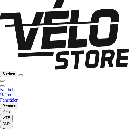
Suchen
Neuheiten
Helme
Fahrräder
Rennrad
Kies
MTB
BMX