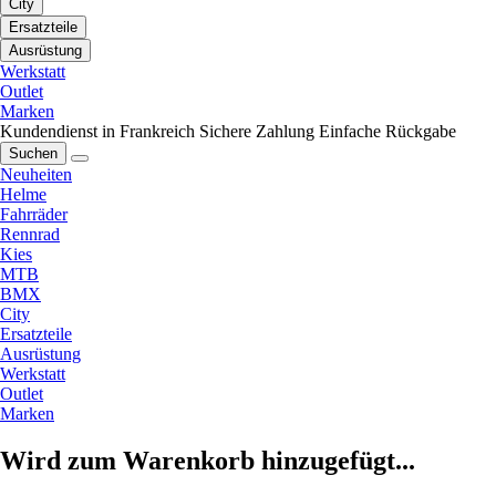
City
Ersatzteile
Ausrüstung
Werkstatt
Outlet
Marken
Kundendienst in Frankreich
Sichere Zahlung
Einfache Rückgabe
Suchen
Neuheiten
Helme
Fahrräder
Rennrad
Kies
MTB
BMX
City
Ersatzteile
Ausrüstung
Werkstatt
Outlet
Marken
Wird zum Warenkorb hinzugefügt...