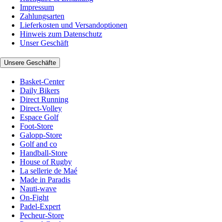
Impressum
Zahlungsarten
Lieferkosten und Versandoptionen
Hinweis zum Datenschutz
Unser Geschäft
Unsere Geschäfte
Basket-Center
Daily Bikers
Direct Running
Direct-Volley
Espace Golf
Foot-Store
Galopp-Store
Golf and co
Handball-Store
House of Rugby
La sellerie de Maé
Made in Paradis
Nauti-wave
On-Fight
Padel-Expert
Pecheur-Store