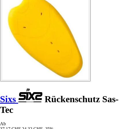
Sixs
Rückenschutz Sas-
Tec
Ab
37,17 CHF
24,32 CHF
-35%