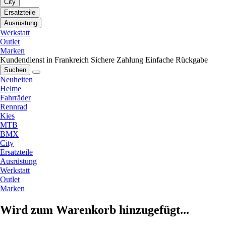
City
Ersatzteile
Ausrüstung
Werkstatt
Outlet
Marken
Kundendienst in Frankreich
Sichere Zahlung
Einfache Rückgabe
Suchen
Neuheiten
Helme
Fahrräder
Rennrad
Kies
MTB
BMX
City
Ersatzteile
Ausrüstung
Werkstatt
Outlet
Marken
Wird zum Warenkorb hinzugefügt...