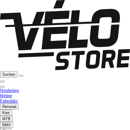
Suchen
Neuheiten
Helme
Fahrräder
Rennrad
Kies
MTB
BMX