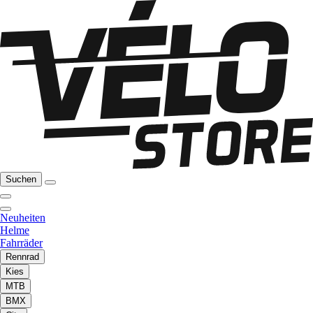
Suchen
Neuheiten
Helme
Fahrräder
Rennrad
Kies
MTB
BMX