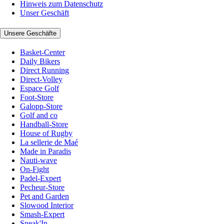
Hinweis zum Datenschutz
Unser Geschäft
Unsere Geschäfte
Basket-Center
Daily Bikers
Direct Running
Direct-Volley
Espace Golf
Foot-Store
Galopp-Store
Golf and co
Handball-Store
House of Rugby
La sellerie de Maé
Made in Paradis
Nauti-wave
On-Fight
Padel-Expert
Pecheur-Store
Pet and Garden
Slowood Interior
Smash-Expert
Sneak'In