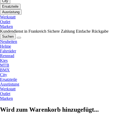
City
Ersatzteile
Ausrüstung
Werkstatt
Outlet
Marken
Kundendienst in Frankreich
Sichere Zahlung
Einfache Rückgabe
Suchen
Neuheiten
Helme
Fahrräder
Rennrad
Kies
MTB
BMX
City
Ersatzteile
Ausrüstung
Werkstatt
Outlet
Marken
Wird zum Warenkorb hinzugefügt...