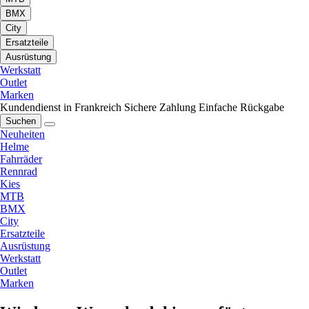
BMX
City
Ersatzteile
Ausrüstung
Werkstatt
Outlet
Marken
Kundendienst in Frankreich
Sichere Zahlung
Einfache Rückgabe
Suchen
Neuheiten
Helme
Fahrräder
Rennrad
Kies
MTB
BMX
City
Ersatzteile
Ausrüstung
Werkstatt
Outlet
Marken