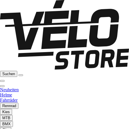
Suchen
Neuheiten
Helme
Fahrräder
Rennrad
Kies
MTB
BMX