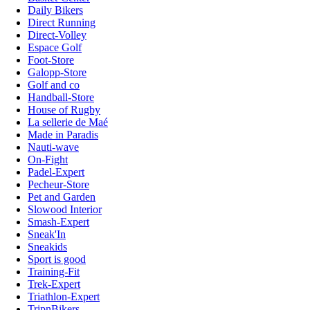
Daily Bikers
Direct Running
Direct-Volley
Espace Golf
Foot-Store
Galopp-Store
Golf and co
Handball-Store
House of Rugby
La sellerie de Maé
Made in Paradis
Nauti-wave
On-Fight
Padel-Expert
Pecheur-Store
Pet and Garden
Slowood Interior
Smash-Expert
Sneak'In
Sneakids
Sport is good
Training-Fit
Trek-Expert
Triathlon-Expert
TripnBikers