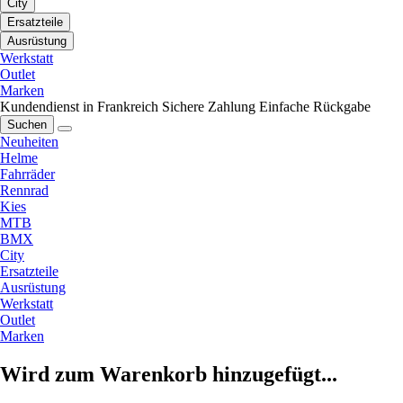
City
Ersatzteile
Ausrüstung
Werkstatt
Outlet
Marken
Kundendienst in Frankreich
Sichere Zahlung
Einfache Rückgabe
Suchen
Neuheiten
Helme
Fahrräder
Rennrad
Kies
MTB
BMX
City
Ersatzteile
Ausrüstung
Werkstatt
Outlet
Marken
Wird zum Warenkorb hinzugefügt...