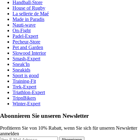
Handball-Store
House of Rugby
La sellerie de Maé
Made in Paradis
Nauti-wave
On-Fight
Padel-Expert
Pecheur-Store
Pet and Garden
Slowood Interior
Smash-Expert
Sneak'In
Sneakids
Sport is good
Training-Fit
Trek-Expert
Triathlon-Expert
TripnBikers
Winter-Expert
Abonnieren Sie unseren Newsletter
Profitieren Sie von 10% Rabatt, wenn Sie sich für unseren Newsletter
anmelden
Abonnieren