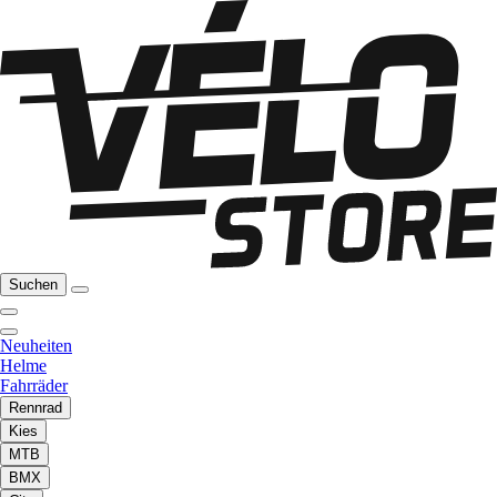
Suchen
Neuheiten
Helme
Fahrräder
Rennrad
Kies
MTB
BMX