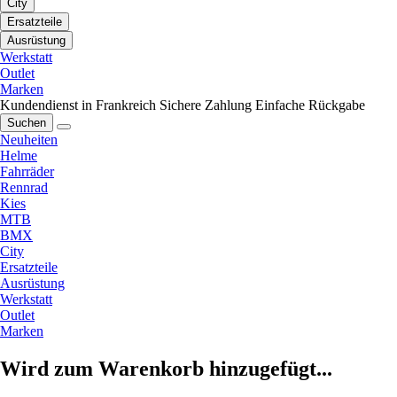
City
Ersatzteile
Ausrüstung
Werkstatt
Outlet
Marken
Kundendienst in Frankreich
Sichere Zahlung
Einfache Rückgabe
Suchen
Neuheiten
Helme
Fahrräder
Rennrad
Kies
MTB
BMX
City
Ersatzteile
Ausrüstung
Werkstatt
Outlet
Marken
Wird zum Warenkorb hinzugefügt...