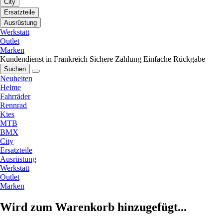
City
Ersatzteile
Ausrüstung
Werkstatt
Outlet
Marken
Kundendienst in Frankreich
Sichere Zahlung
Einfache Rückgabe
Suchen
Neuheiten
Helme
Fahrräder
Rennrad
Kies
MTB
BMX
City
Ersatzteile
Ausrüstung
Werkstatt
Outlet
Marken
Wird zum Warenkorb hinzugefügt...