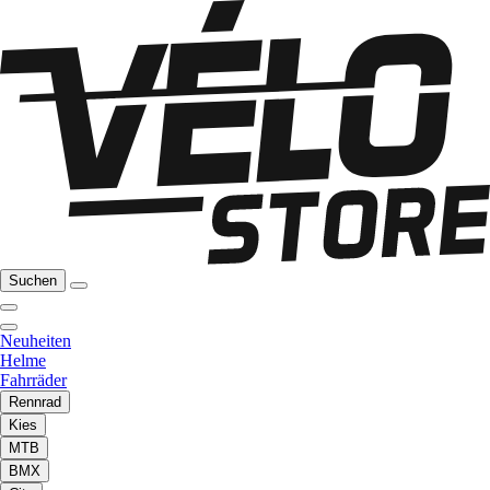
Suchen
Neuheiten
Helme
Fahrräder
Rennrad
Kies
MTB
BMX