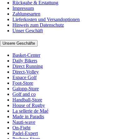
Rückgabe & Erstattung
Impressum
Zahlungsarten
Lieferkosten und Versandoptionen
Hinweis zum Datenschutz
Unser Geschäft
Unsere Geschäfte
Basket-Center
Daily Bikers
Direct Running
Direct-Volley
Espace Golf
Foot-Store
Galopp-Store
Golf and co
Handball-Store
House of Rugby
La sellerie de Maé
Made in Paradis
Nauti-wave
On-Fight
Padel-Expert
Pecheur-Store