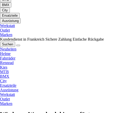
BMX
City
Ersatzteile
Ausrüstung
Werkstatt
Outlet
Marken
Kundendienst in Frankreich
Sichere Zahlung
Einfache Rückgabe
Suchen
Neuheiten
Helme
Fahrräder
Rennrad
Kies
MTB
BMX
City
Ersatzteile
Ausrüstung
Werkstatt
Outlet
Marken