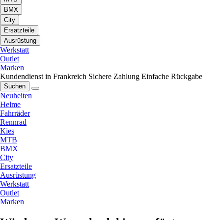
BMX
City
Ersatzteile
Ausrüstung
Werkstatt
Outlet
Marken
Kundendienst in Frankreich
Sichere Zahlung
Einfache Rückgabe
Suchen
Neuheiten
Helme
Fahrräder
Rennrad
Kies
MTB
BMX
City
Ersatzteile
Ausrüstung
Werkstatt
Outlet
Marken