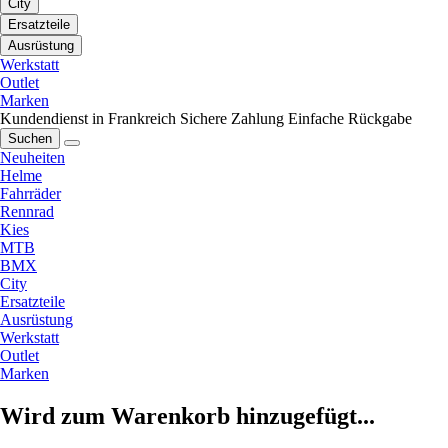
City
Ersatzteile
Ausrüstung
Werkstatt
Outlet
Marken
Kundendienst in Frankreich
Sichere Zahlung
Einfache Rückgabe
Suchen
Neuheiten
Helme
Fahrräder
Rennrad
Kies
MTB
BMX
City
Ersatzteile
Ausrüstung
Werkstatt
Outlet
Marken
Wird zum Warenkorb hinzugefügt...