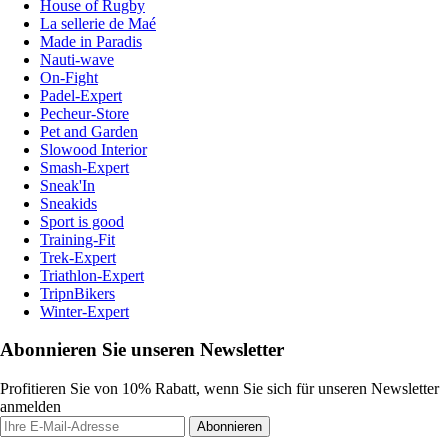
House of Rugby
La sellerie de Maé
Made in Paradis
Nauti-wave
On-Fight
Padel-Expert
Pecheur-Store
Pet and Garden
Slowood Interior
Smash-Expert
Sneak'In
Sneakids
Sport is good
Training-Fit
Trek-Expert
Triathlon-Expert
TripnBikers
Winter-Expert
Abonnieren Sie unseren Newsletter
Profitieren Sie von 10% Rabatt, wenn Sie sich für unseren Newsletter
anmelden
Abonnieren