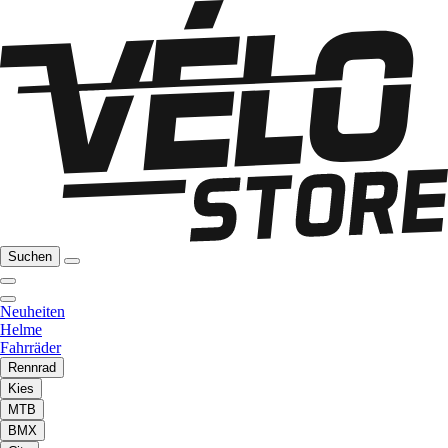
Suchen
Neuheiten
Helme
Fahrräder
Rennrad
Kies
MTB
BMX