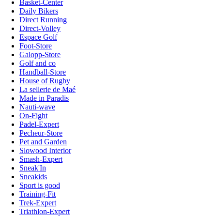
Basket-Center
Daily Bikers
Direct Running
Direct-Volley
Espace Golf
Foot-Store
Galopp-Store
Golf and co
Handball-Store
House of Rugby
La sellerie de Maé
Made in Paradis
Nauti-wave
On-Fight
Padel-Expert
Pecheur-Store
Pet and Garden
Slowood Interior
Smash-Expert
Sneak'In
Sneakids
Sport is good
Training-Fit
Trek-Expert
Triathlon-Expert