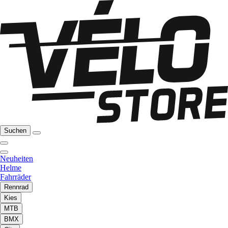
Suchen
Neuheiten
Helme
Fahrräder
Rennrad
Kies
MTB
BMX