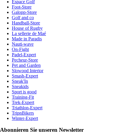
Espace Golf
Foot-Store
Galopp-Store
Golf and co
Handball-Store
House of Rugby
La sellerie de Maé
Made in Paradis
Nauti-wave
On-Fight
Padel-Expert
Pecheur-Store
Pet and Garden
Slowood Interior
Smash-Expert
Sneak'In
Sneakids
Sport is good
Training-Fit
Trek-Expert
Triathlon-Expert
TripnBikers
Winter-Expert
Abonnieren Sie unseren Newsletter