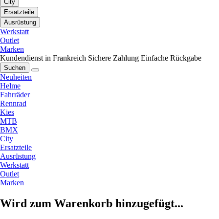
City
Ersatzteile
Ausrüstung
Werkstatt
Outlet
Marken
Kundendienst in Frankreich
Sichere Zahlung
Einfache Rückgabe
Suchen
Neuheiten
Helme
Fahrräder
Rennrad
Kies
MTB
BMX
City
Ersatzteile
Ausrüstung
Werkstatt
Outlet
Marken
Wird zum Warenkorb hinzugefügt...