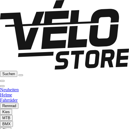
Suchen
Neuheiten
Helme
Fahrräder
Rennrad
Kies
MTB
BMX