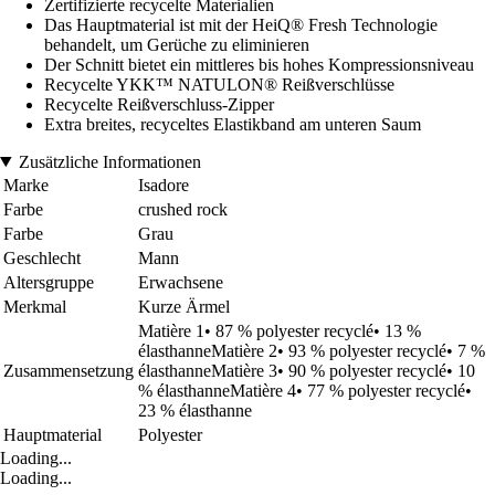
Zertifizierte recycelte Materialien
Das Hauptmaterial ist mit der HeiQ® Fresh Technologie
behandelt, um Gerüche zu eliminieren
Der Schnitt bietet ein mittleres bis hohes Kompressionsniveau
Recycelte YKK™ NATULON® Reißverschlüsse
Recycelte Reißverschluss-Zipper
Extra breites, recyceltes Elastikband am unteren Saum
Zusätzliche Informationen
Marke
Isadore
Farbe
crushed rock
Farbe
Grau
Geschlecht
Mann
Altersgruppe
Erwachsene
Merkmal
Kurze Ärmel
Matière 1• 87 % polyester recyclé• 13 %
élasthanneMatière 2• 93 % polyester recyclé• 7 %
Zusammensetzung
élasthanneMatière 3• 90 % polyester recyclé• 10
% élasthanneMatière 4• 77 % polyester recyclé•
23 % élasthanne
Hauptmaterial
Polyester
Loading...
Loading...