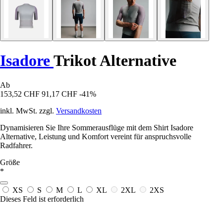
Isadore
Trikot Alternative
Ab
153,52 CHF
91,17 CHF
-41%
inkl. MwSt. zzgl.
Versandkosten
Dynamisieren Sie Ihre Sommerausflüge mit dem Shirt Isadore
Alternative, Leistung und Komfort vereint für anspruchsvolle
Radfahrer.
Größe
*
XS
S
M
L
XL
2XL
2XS
Dieses Feld ist erforderlich