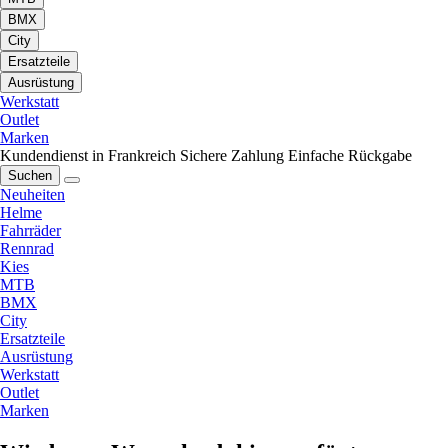
BMX
City
Ersatzteile
Ausrüstung
Werkstatt
Outlet
Marken
Kundendienst in Frankreich
Sichere Zahlung
Einfache Rückgabe
Suchen
Neuheiten
Helme
Fahrräder
Rennrad
Kies
MTB
BMX
City
Ersatzteile
Ausrüstung
Werkstatt
Outlet
Marken