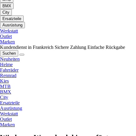
BMX
City
Ersatzteile
Ausrüstung
Werkstatt
Outlet
Marken
Kundendienst in Frankreich
Sichere Zahlung
Einfache Rückgabe
Suchen
Neuheiten
Helme
Fahrräder
Rennrad
Kies
MTB
BMX
City
Ersatzteile
Ausrüstung
Werkstatt
Outlet
Marken