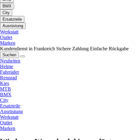
BMX
City
Ersatzteile
Ausrüstung
Werkstatt
Outlet
Marken
Kundendienst in Frankreich
Sichere Zahlung
Einfache Rückgabe
Suchen
Neuheiten
Helme
Fahrräder
Rennrad
Kies
MTB
BMX
City
Ersatzteile
Ausrüstung
Werkstatt
Outlet
Marken