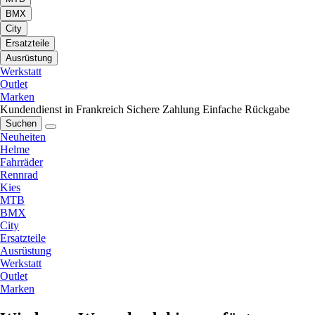
BMX
City
Ersatzteile
Ausrüstung
Werkstatt
Outlet
Marken
Kundendienst in Frankreich
Sichere Zahlung
Einfache Rückgabe
Suchen
Neuheiten
Helme
Fahrräder
Rennrad
Kies
MTB
BMX
City
Ersatzteile
Ausrüstung
Werkstatt
Outlet
Marken