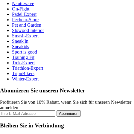
Nauti-wave
On-Fight
Padel-Expert
Pecheur-Store
Pet and Garden
Slowood Interior
Smash-Expert
Sneak'In
Sneakids
Sport is good
Training-Fit
Trek-Expert
Triathlon-Expert
TripnBikers
Winter-Expert
Abonnieren Sie unseren Newsletter
Profitieren Sie von 10% Rabatt, wenn Sie sich für unseren Newsletter
anmelden
Abonnieren
Bleiben Sie in Verbindung