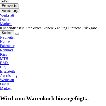
City
Ersatzteile
Ausrüstung
Werkstatt
Outlet
Marken
Kundendienst in Frankreich
Sichere Zahlung
Einfache Rückgabe
Suchen
Neuheiten
Helme
Fahrräder
Rennrad
Kies
MTB
BMX
City
Ersatzteile
Ausrüstung
Werkstatt
Outlet
Marken
Wird zum Warenkorb hinzugefügt...