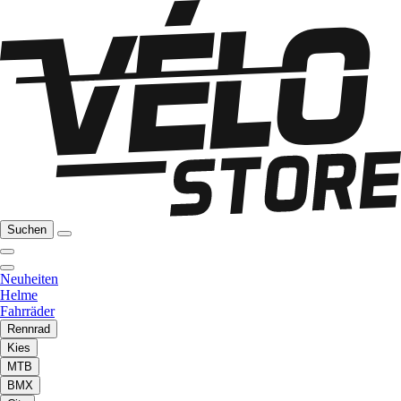
Suchen
Neuheiten
Helme
Fahrräder
Rennrad
Kies
MTB
BMX