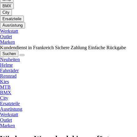
BMX
City
Ersatzteile
Ausrüstung
Werkstatt
Outlet
Marken
Kundendienst in Frankreich
Sichere Zahlung
Einfache Rückgabe
Suchen
Neuheiten
Helme
Fahrräder
Rennrad
Kies
MTB
BMX
City
Ersatzteile
Ausrüstung
Werkstatt
Outlet
Marken