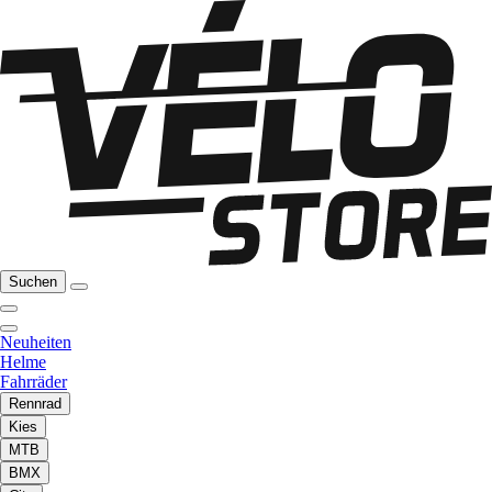
Suchen
Neuheiten
Helme
Fahrräder
Rennrad
Kies
MTB
BMX