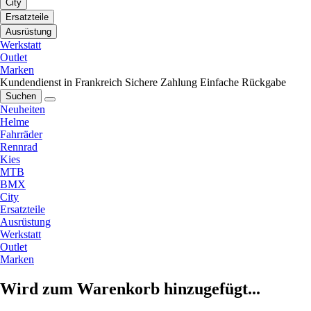
City
Ersatzteile
Ausrüstung
Werkstatt
Outlet
Marken
Kundendienst in Frankreich
Sichere Zahlung
Einfache Rückgabe
Suchen
Neuheiten
Helme
Fahrräder
Rennrad
Kies
MTB
BMX
City
Ersatzteile
Ausrüstung
Werkstatt
Outlet
Marken
Wird zum Warenkorb hinzugefügt...