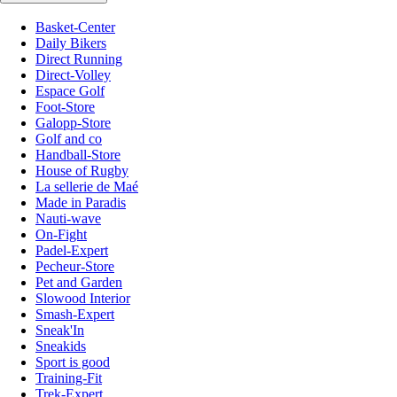
Basket-Center
Daily Bikers
Direct Running
Direct-Volley
Espace Golf
Foot-Store
Galopp-Store
Golf and co
Handball-Store
House of Rugby
La sellerie de Maé
Made in Paradis
Nauti-wave
On-Fight
Padel-Expert
Pecheur-Store
Pet and Garden
Slowood Interior
Smash-Expert
Sneak'In
Sneakids
Sport is good
Training-Fit
Trek-Expert