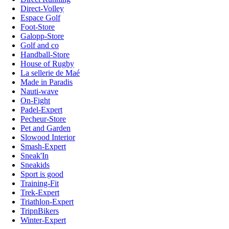
Direct-Volley
Espace Golf
Foot-Store
Galopp-Store
Golf and co
Handball-Store
House of Rugby
La sellerie de Maé
Made in Paradis
Nauti-wave
On-Fight
Padel-Expert
Pecheur-Store
Pet and Garden
Slowood Interior
Smash-Expert
Sneak'In
Sneakids
Sport is good
Training-Fit
Trek-Expert
Triathlon-Expert
TripnBikers
Winter-Expert