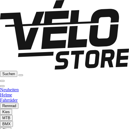
Suchen
Neuheiten
Helme
Fahrräder
Rennrad
Kies
MTB
BMX