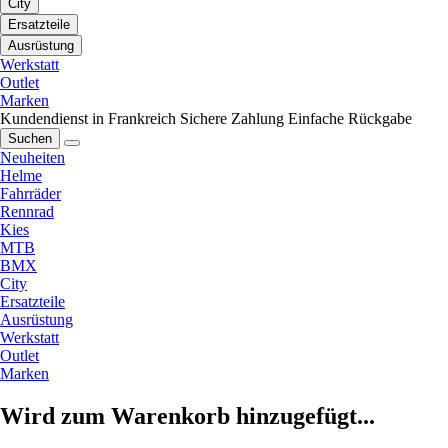
City
Ersatzteile
Ausrüstung
Werkstatt
Outlet
Marken
Kundendienst in Frankreich
Sichere Zahlung
Einfache Rückgabe
Suchen
Neuheiten
Helme
Fahrräder
Rennrad
Kies
MTB
BMX
City
Ersatzteile
Ausrüstung
Werkstatt
Outlet
Marken
Wird zum Warenkorb hinzugefügt...